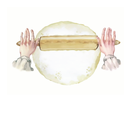
épszerűbb
Legfrissebb
ptek
bejegyzések
s hís
Izgalmas húsvéti tojásfestés
ff ragu
különféle technikával –
ll csíkok párizsi bundában
hagyományostól a modernig
zta recept
Aszalt körte házilag – nasi é
adlizsán
dekoráció egyben