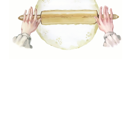
Recept kategóriák
Reggeli
Előétel, snack